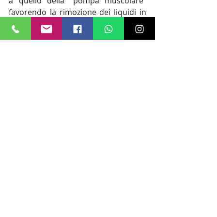
a quello della "pompa muscolare" 
favorendo la rimozione dei liquidi in 
eccesso e lo svuotamento del circolo 
veno-linfatico. Si ottiene un'ottica 
azione drenante, si riducono i 
gonfiori in eccesso, si aiuta la 
funzionalità circolatoria venosa e 
linfatica, si alleggerisce la tensione 
muscolare, si migliora la cellulite 
negli stadi iniziali e si incrementa il 
trofismo e l'elasticità cutanea.
trattamenti corpo
calore
drenaggio
pressoterapia
trattamento drenante
Lo sai che...