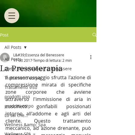
Post
All Posts
L&#39;Essenza del Benessere
All Posts
17 ott 2017
Tempo di lettura: 2 min
La Pressoterapia
Dieta, alimentazione e benessere
Il pressomassaggio sfrutta l'azione di 
Trattamenti corpo
compressione mirata di specifiche 
Trattamenti viso
zone corporee che avviene 
prodotti viso
attraverso l'immissione di aria in 
prodotti corpo
cuscinetti gonfiabili posizionati 
intorno all'addome e agli arti del 
Lo sai che...
cliente. Questo trattamento 
Wellness &amp; Spa
meccanico, ad azione drenante, può 
Wellness SPA