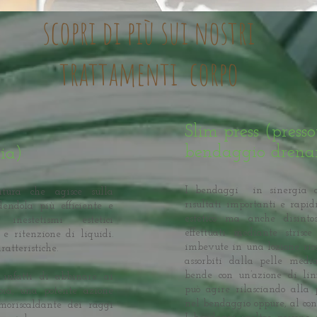
scopri di più sui nostri
trattamenti corpo
Slim press (press
bendaggio drena
pia)
I bendaggi in sinergia c
atura che agisce sulla
risultati importanti e rapi
dendola più efficiente e
estetico ma anche disinto
inestetismi estetici
effettuati mediante strisce
e e ritenzione di liquidi.
imbevute in una lozione ricc
atteristiche.
assorbiti dalla pelle medi
bende con un’azione di lin
 infatti di abbinare ai
può agire rilasciando alla p
pia, una potente azione
nel bendaggio oppure, al contr
moriscaldante dei raggi