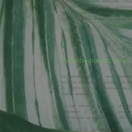
infrarossi che, in maniera seque
attivati. Un potente elettrost
contestualmente attivato, se si
tonificazione dei tessuti nelle aree tr
Radiofrequenza corpo
La radiofrequenza è una tecnolog
corrente alternata, impercettibile d
di riattivare la microcircolazione
(calore profondo).
La sua efficace azione di stimol
riattivare il processo di produ
elastina con un considerevole effetto 
Sul corpo, la sua potente azione