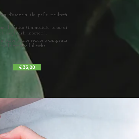
ccia d'arancia (la pelle risulterà
ema linfatico (immediato senso di
o degli arti inferiori);
in dalle prime sedute e compensa
nelle zone cellulitiche.
€ 35,00