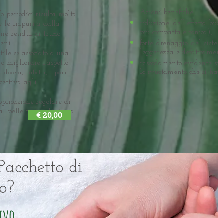
Azioni benefiche:
b periodici risulta molto
riduzione dell'effetto bu
e le impurità dalla
più compatta e tonica),
me residui di trucco,
eni.
forte drenaggio del sist
leggerezza e defaticament
tile se associato a una
o o migliorare l'aspetto
rassodamento evidente s
lo svuotamento che si ha 
 doccia, infatti, i pori
icettiva agli
pplicazione regolare di
a pelle tonica, liscia ed
€ 20,00
Pacchetto di
o?
ivo