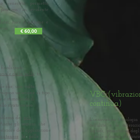
no generato, permette
iposi con un evidente
lutei, cosce e addome e
 viso.
€ 60,00
finalizzato
i
iciale della pelle,
n
ide che, una volta
olgono un'azione di tipo
VBC
(vibrazio
e e stimolando il
continua)
lo strato corneo.
problema dei
peli
L'innovativa tecnologia 
 Anche gli uomini che
cellulite e le alterazi
eficiare dell'applicazione
liquidi, pesantezza degli
antenere
la pelle
e pelle a buccia d'aranci