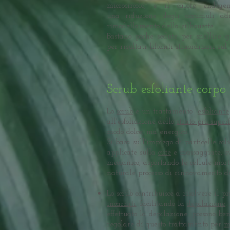
microcircolo, e il calore endoge
una riduzione degli accumuli ad
rimodellamento della silhouette.
Bastano poche sedute per snellire g
per risultati liftanti straordinari sul
Scrub esfoliante corpo
Lo
scrub
è un trattamento
esfoliante
all'esfoliazione dello
strato più superf
modo dolce, ma energico.
Si basa sull'impiego di particelle sol
applicate sulla
cute
e massaggiate, sv
meccanico, asportando le cellule mort
naturale processo di rinnovamento del
Lo scrub contribuisce a risolvere il 
incarniti
, facilitando la
depilazione
.
effettuato la depilazione possono ben
regolare di questo trattamento per
m