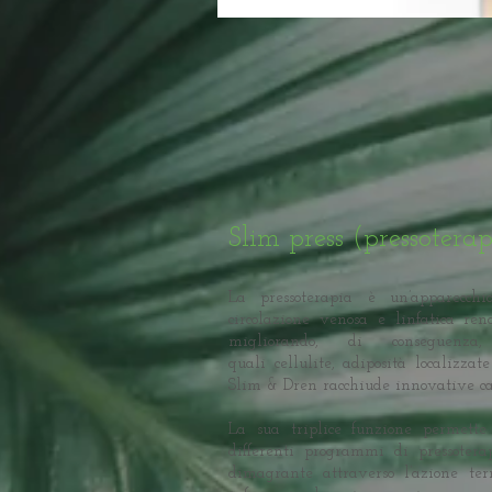
Slim press (pressotera
La pressoterapia è un’apparecchi
circolazione venosa e linfatica ren
migliorando, di conseguenza, 
quali cellulite, adiposità localizzat
Slim & Dren racchiude innovative car
La sua triplice funzione permette
differenti programmi di pressotera
dimagrante attraverso l’azione ter