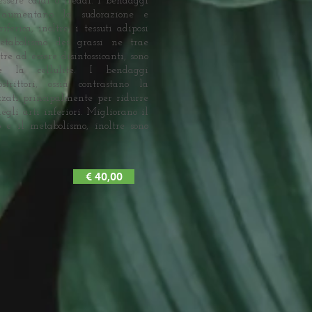
ssere caldi o freddi. I bendaggi
i, aumentano la sudorazione e
iferica, inoltre, i tessuti adiposi
etabolismo dei grassi ne trae
tre ad essere disintossicanti, sono
are la cellulite. I bendaggi
trittori, ossia contrastano la
zzati principalmente per ridurre
egli arti inferiori. Migliorano il
ico e il metabolismo, inoltre sono
€ 40,00