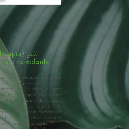
oterapia) più
nte o rassodante
on la pressoterapia danno dei
di con un miglioramento non solo
ssicante per il corpo, vengono
 di cotone leggero elasticizzato
a di principi attivi che vengono
ante la pressione leggera delle
fodrenaggio. Questo trattamento
elle i principi attivi contenuti
ario, assorbire le tossine.