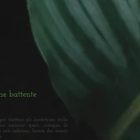
ne battente
per trattare gli inestetismi della
oni connesse quali: ristagno di
 arti inferiori, lassità dei tessuti
a.