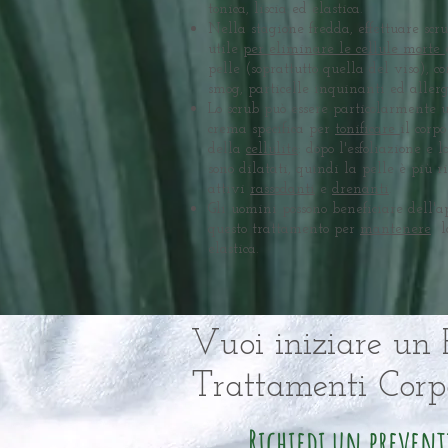
tonica, liscia ed elastica.
Nella stagione fredda, effettuare scru
utile
per eliminare le cellule morte
pelle (soprattutto quella del viso), co
smog, particelle inquinanti ed allerg
Lo scrub può essere particolarmente u
crema specifica per
tonificare
il corp
della
cellulite
: dopo l'esfoliazione e la
sono dilatati, quindi la pelle è più r
attivi
rassodanti
e
drenanti
.
Gli uomini possono beneficiare dell'a
questo trattamento per
mantenere
l
elastica.
Vuoi iniziare un 
Trattamenti Corp
Richiedi un prevent