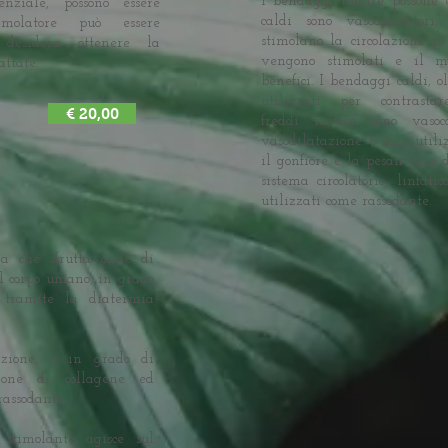
I bendaggi inoltre possone e
nziale, possono essere
caldi sono vasodilatator
imolatore può essere
stimolano la circolazione per
 desidera ottenere la
vengono stimolati e il m
attate.
benefici. I bendaggi caldi, ol
utilizzati per contrast
€ 20,00
freddi invece sono vasocos
vasodilatazione e sono utili
il gonfiore e la pesantezza d
sistema circolatorio, linfat
utilizzati come rassodante.
ia che sfrutta onde di
al corpo umano, in grado
, tramite la diatermia
azione, è in grado di
zione di collagene ed
rassodante.
 stimolante agisce sul