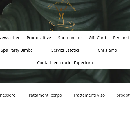
Newsletter
Promo attive
Shop-online
Gift Card
Percorsi
Spa Party Bimbe
Servizi Estetici
Chi siamo
Contatti ed orario d'apertura
enessere
Trattamenti corpo
Trattamenti viso
prodott
Wellness &amp; Spa
Wellness SPA