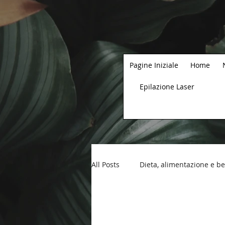
Pagine Iniziale
Home
Epilazione Laser
All Posts
Dieta, alimentazione e b
prodotti corpo
Lo sai che...