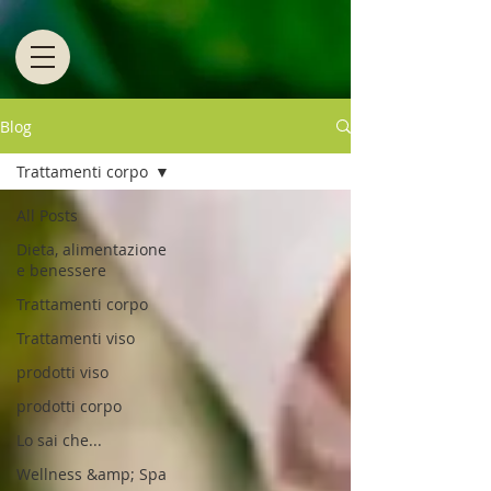
Blog
Trattamenti corpo
All Posts
Dieta, alimentazione
e benessere
Trattamenti corpo
Trattamenti viso
prodotti viso
prodotti corpo
Lo sai che...
Wellness &amp; Spa