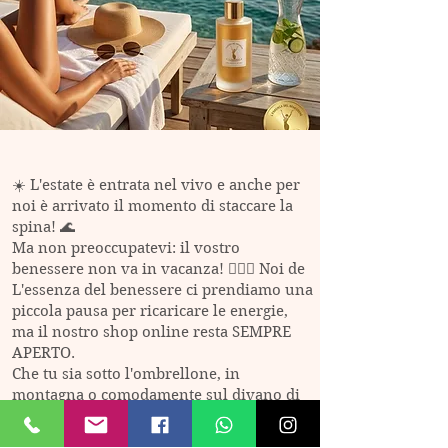
☀️ L'estate è entrata nel vivo e anche per
noi è arrivato il momento di staccare la
spina! 🌊
Ma non preoccupatevi: il vostro
benessere non va in vacanza! 🧘‍♀️✨ Noi de
L'essenza del benessere ci prendiamo una
piccola pausa per ricaricare le energie,
ma il nostro shop online resta SEMPRE
APERTO.
Che tu sia sotto l'ombrellone, in
montagna o comodamente sul divano di
casa, puoi continuare a prenderti cura di
te in totale relax. 🏖️🏠