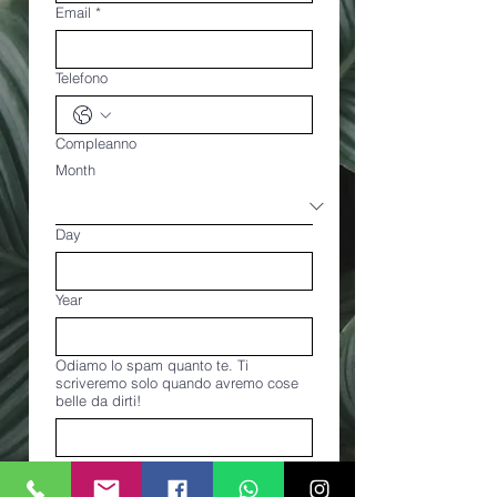
Email
*
Telefono
Compleanno
Month
Day
Year
Odiamo lo spam quanto te. Ti
scriveremo solo quando avremo cose
belle da dirti!
Accettazione per la Privacy 
Policy